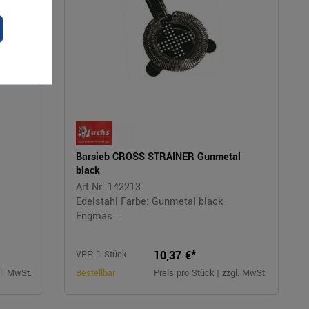
Barsieb CROSS STRAINER Gunmetal
black
Art.Nr. 142213
Edelstahl Farbe: Gunmetal black
Engmas...
10,37 €*
VPE: 1 Stück
gl. MwSt.
Bestellbar
Preis pro Stück | zzgl. MwSt.