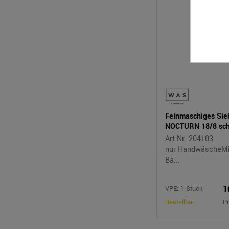
Feinmaschiges Si
NOCTURN 18/8 sch
Art.Nr. 204103
nur HandwäscheMit
Ba...
1
VPE: 1 Stück
Bestellbar
Pr