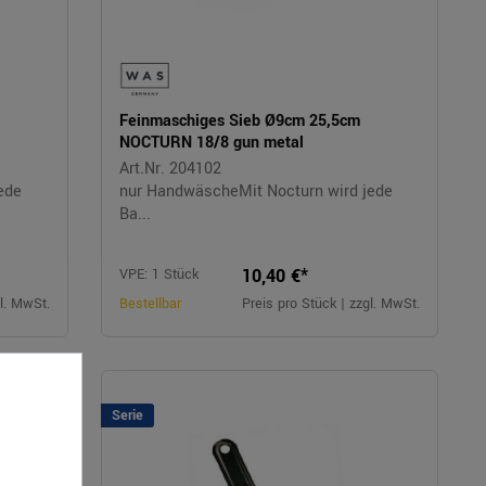
Feinmaschiges Sieb Ø9cm 25,5cm
NOCTURN 18/8 gun metal
Art.Nr. 204102
ede
nur HandwäscheMit Nocturn wird jede
Ba...
10,40 €*
VPE: 1 Stück
gl. MwSt.
Bestellbar
Preis pro Stück | zzgl. MwSt.
Serie