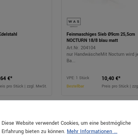
Edelstahl
Feinmaschiges Sieb Ø9cm 25,5cm
NOCTURN 18/8 blau matt
Art.Nr. 204104
nur HandwäscheMit Nocturn wird j
Ba...
,64 €*
10,40 €*
VPE: 1 Stück
eis pro Stück | zzgl. MwSt.
Bestellbar
Preis pro Stück | zz
Serie
Diese Website verwendet Cookies, um eine bestmögliche
Erfahrung bieten zu können.
Mehr Informationen ...