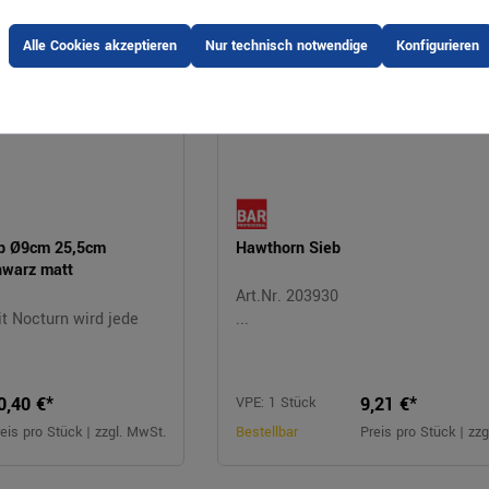
Alle Cookies akzeptieren
Nur technisch notwendige
Konfigurieren
eb Ø9cm 25,5cm
Hawthorn Sieb
warz matt
Art.Nr. 203930
 Nocturn wird jede
...
0,40 €*
9,21 €*
VPE: 1 Stück
eis pro Stück | zzgl. MwSt.
Bestellbar
Preis pro Stück | zz