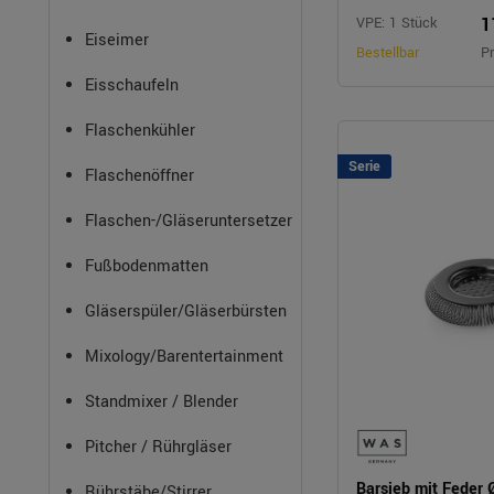
1
VPE: 1 Stück
Eiseimer
Bestellbar
Pr
Eisschaufeln
Flaschenkühler
Serie
Flaschenöffner
Flaschen-/Gläseruntersetzer
Fußbodenmatten
Gläserspüler/Gläserbürsten
Mixology/Barentertainment
Standmixer / Blender
Pitcher / Rührgläser
Barsieb mit Feder
Rührstäbe/Stirrer