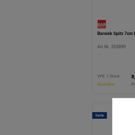
Barsieb Spitz 7cm 
Art.Nr. 203899
...
8
VPE: 1 Stück
Bestellbar
Pr
Serie