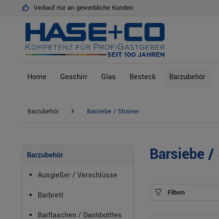
Verkauf nur an gewerbliche Kunden
springen
Zur Hauptnavigation springen
Home
Geschirr
Glas
Besteck
Barzubehör
Barzubehör
Barsiebe / Strainer
Barsiebe / 
Barzubehör
Ausgießer / Verschlüsse
Filtern
Barbrett
Barflaschen / Dashbottles