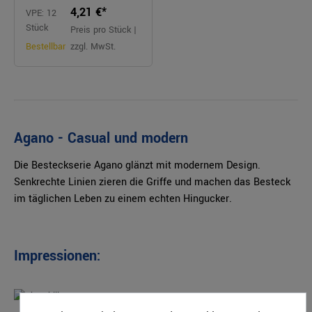
4,21 €*
VPE: 12
Stück
Preis pro Stück |
Bestellbar
zzgl. MwSt.
Agano - Casual und modern
Die Besteckserie Agano glänzt mit modernem Design.
Senkrechte Linien zieren die Griffe und machen das Besteck
im täglichen Leben zu einem echten Hingucker.
Impressionen: