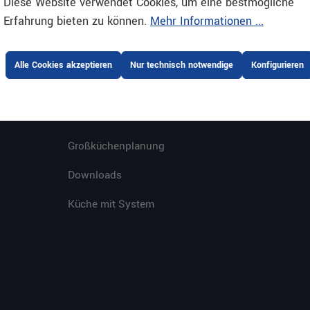
Diese Website verwendet Cookies, um eine bestmögliche
Erfahrung bieten zu können.
Mehr Informationen ...
SERVICE
ONLINESHOP
E-Procurement
Zahlungsarte
Alle Cookies akzeptieren
Nur technisch notwendige
Konfigurieren
Themenkataloge
Lieferung & V
Gastrostore
Newsletter
Großküchenplanung
Downloads
Küche mit System