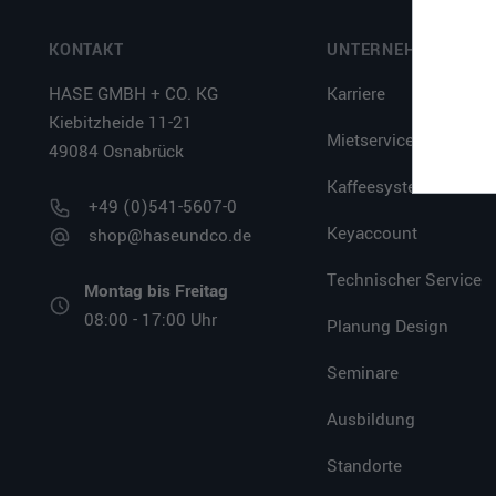
KONTAKT
UNTERNEHMEN
HASE GMBH + CO. KG
Karriere
Kiebitzheide 11-21
Mietservice
49084 Osnabrück
Kaffeesystem
+49 (0)541-5607-0
Keyaccount
shop@haseundco.de
Technischer Service
Montag bis Freitag
08:00 - 17:00 Uhr
Planung Design
Seminare
Ausbildung
Standorte