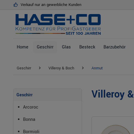
Verkauf nur an gewerbliche Kunden
springen
Zur Hauptnavigation springen
Home
Geschirr
Glas
Besteck
Barzubehör
Geschirr
Villeroy & Boch
Anmut
Villeroy 
Geschirr
Arcoroc
Bonna
Bormioli