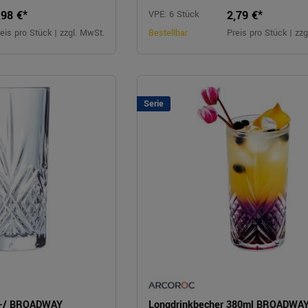
,98 €*
2,79 €*
VPE: 6 Stück
eis pro Stück | zzgl. MwSt.
Bestellbar
Preis pro Stück | zz
Serie
l/-/ BROADWAY
Longdrinkbecher 380ml BROADWA