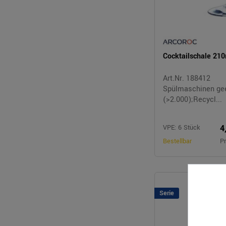
Cocktailschale 2
Art.Nr. 188412
Spülmaschinen ge
(>2.000);Recycl...
4
VPE: 6 Stück
Bestellbar
Pr
Serie