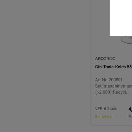
Gin-Tonic-Kelch 
Art.Nr. 200801
Spülmaschinen ge
(>2.000);Recycl...
4
VPE: 6 Stück
Bestellbar
Pr