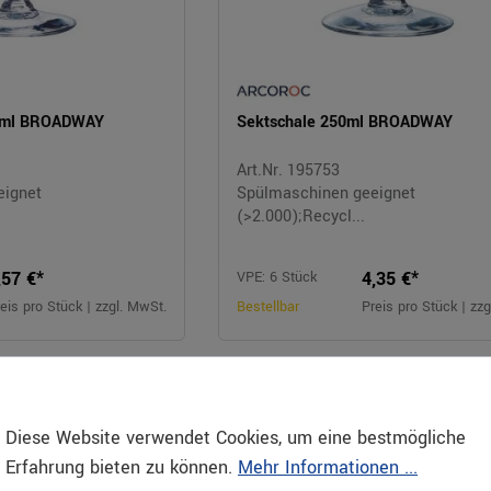
10ml BROADWAY
Sektschale 250ml BROADWAY
Art.Nr. 195753
eignet
Spülmaschinen geeignet
(>2.000);Recycl...
,57 €*
4,35 €*
VPE: 6 Stück
eis pro Stück | zzgl. MwSt.
Bestellbar
Preis pro Stück | zz
Diese Website verwendet Cookies, um eine bestmögliche
Erfahrung bieten zu können.
Mehr Informationen ...