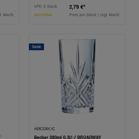
2,79 €*
VPE: 6 Stück
gl. MwSt.
Bestellbar
Preis pro Stück | zzgl. MwSt.
Serie
Y
Becher 380ml 0,3l/-/ BROADWAY