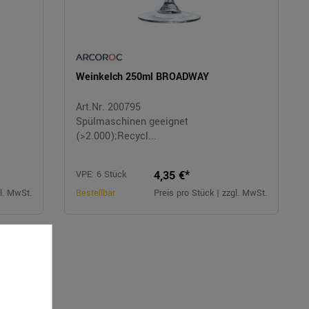
Weinkelch 250ml BROADWAY
Art.Nr. 200795
Spülmaschinen geeignet
(>2.000);Recycl...
4,35 €*
VPE: 6 Stück
gl. MwSt.
Bestellbar
Preis pro Stück | zzgl. MwSt.