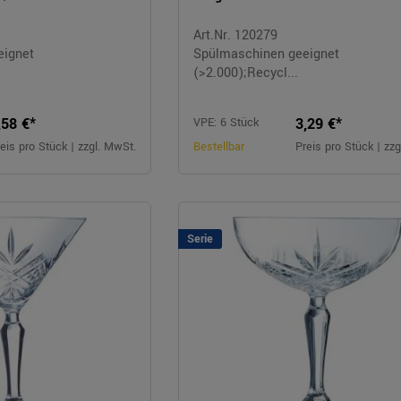
Art.Nr. 120279
eignet
Spülmaschinen geeignet
(>2.000);Recycl...
,58 €*
3,29 €*
VPE: 6 Stück
eis pro Stück | zzgl. MwSt.
Bestellbar
Preis pro Stück | zz
Serie