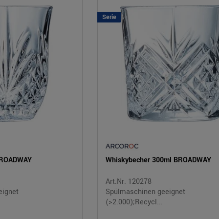
Serie
 BROADWAY
Whiskybecher 300ml BROADWAY
Art.Nr. 120278
eignet
Spülmaschinen geeignet
(>2.000);Recycl...