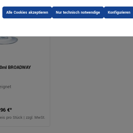
Alle Cookies akzeptieren
Nur technisch notwendige
Konfigurieren
580ml BROADWAY
eignet
,96 €*
eis pro Stück | zzgl. MwSt.