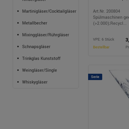
Martinigläser/Cocktailgläser
Art.Nr. 200804
Spülmaschinen ge
Metallbecher
(>2.000);Recycl...
Mixinggläser/Rührgläser
3
VPE: 6 Stück
Schnapsgläser
Bestellbar
Pr
Trinkglas Kunststoff
Weingläser/Single
Serie
Whiskygläser