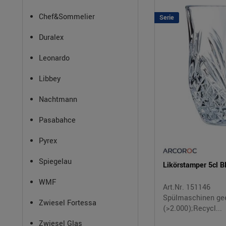
Chef&Sommelier
Serie
Duralex
Leonardo
Libbey
Nachtmann
Pasabahce
Pyrex
Spiegelau
Likörstamper 5cl
WMF
Art.Nr. 151146
Spülmaschinen ge
Zwiesel Fortessa
(>2.000);Recycl...
Zwiesel Glas