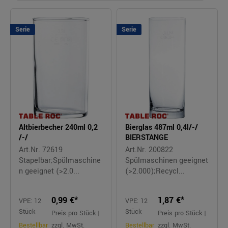
Serie
Serie
Altbierbecher 240ml 0,2
Bierglas 487ml 0,4l/-/
/-/
BIERSTANGE
Art.Nr. 72619
Art.Nr. 200822
Stapelbar;Spülmaschine
Spülmaschinen geeignet
n geeignet (>2.0...
(>2.000);Recycl...
0,99 €*
1,87 €*
VPE: 12
VPE: 12
Stück
Stück
Preis pro Stück |
Preis pro Stück |
Bestellbar
zzgl. MwSt.
Bestellbar
zzgl. MwSt.