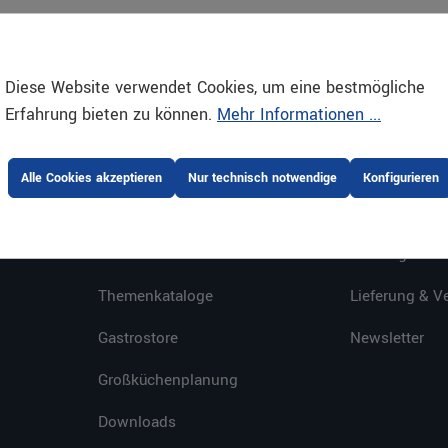
Diese Website verwendet Cookies, um eine bestmögliche
Erfahrung bieten zu können.
Mehr Informationen ...
Alle Cookies akzeptieren
Nur technisch notwendige
Konfigurieren
SERVICE
ONLINESHOP
E-Procurement
Zahlungsarte
Themenkataloge
Lieferung & V
Gastrostore
Newsletter
Großküchenplanung
Downloads