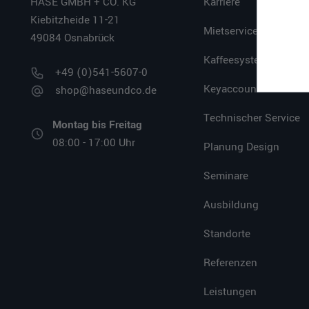
HASE GMBH + CO. KG
Karriere
Kiebitzheide 11-21
Mietservice
49084 Osnabrück
Kaffeesystem
+49 (0)541-5607-0
Keyaccount
shop@haseundco.de
Technischer Service
Montag bis Freitag
08:00 - 17:00 Uhr
Planung Design
Seminare
Ausbildung
Standorte
Referenzen
Leistungen