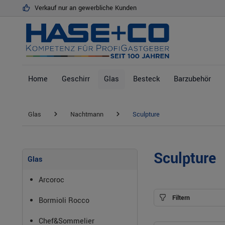
Verkauf nur an gewerbliche Kunden
springen
Zur Hauptnavigation springen
Home
Geschirr
Glas
Besteck
Barzubehör
Glas
Nachtmann
Sculpture
Sculpture
Glas
Arcoroc
Filtern
Bormioli Rocco
Chef&Sommelier