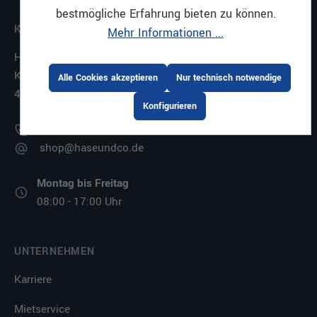
bestmögliche Erfahrung bieten zu können.
KONTAKT
Mehr Informationen ...
HASE GMBH + CO. KG
Kiebitzheide 11-21
Alle Cookies akzeptieren
Nur technisch notwendige
49084 Osnabrück
Konfigurieren
+49 (0)541-5607-0
shop@haseundco.de
Montag bis Freitag
08:00 - 17:00 Uhr
UNTERNEHMEN
Karriere
Mietservice