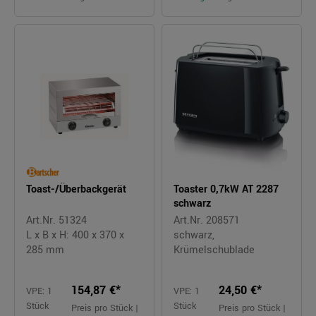
Toast-/Überbackgerät
Toaster 0,7kW AT 2287
schwarz
Art.Nr. 51324
Art.Nr. 208571
L x B x H: 400 x 370 x
schwarz,
285 mm
Krümelschublade
154,87 €*
24,50 €*
VPE: 1
VPE: 1
Stück
Stück
Preis pro Stück |
Preis pro Stück |