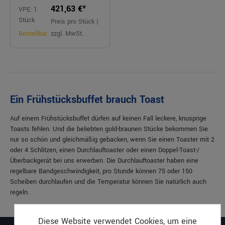
421,63 €*
VPE: 1
Stück
Preis pro Stück |
Bestellbar
zzgl. MwSt.
Ein Frühstücksbuffet brauch Toast
Auf einem Frühstücksbuffet dürfen auf keinen Fall leckere, knusprige
Toasts fehlen. Und die beliebten gold-braunen Stücke bekommen Sie
nur so schön und gleichmäßig gebacken, wenn Sie einen Toaster mit 2
oder 4 Schlitzen, einen Durchlauftoaster oder einen Doppel-Toast-/
Überbackgerät bei uns erwerben. Die Durchlauftoaster haben eine
regelbare Bandgeschwindigkeit, pro Stunde können 75 oder 150
Scheiben durchlaufen und die Temperatur können Sie natürlich auch
regeln.
Diese Website verwendet Cookies, um eine