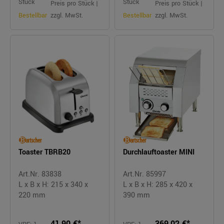
Stück
Stück
Preis pro Stück |
Preis pro Stück |
Bestellbar
zzgl. MwSt.
Bestellbar
zzgl. MwSt.
Toaster TBRB20
Durchlauftoaster MINI
Art.Nr. 83838
Art.Nr. 85997
L x B x H: 215 x 340 x
L x B x H: 285 x 420 x
220 mm
390 mm
41,90 €*
369,02 €*