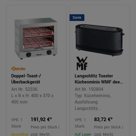
Serie
Doppel-Toast-/
Langschlitz Toaster
Überbackgerät
Küchenminis WMF deep
black
Art.Nr. 52336
Art.Nr. 192804
L x B x H: 400 x 370 x
Typ: Kücehnminis,
405 mm
Ausführung:
Langschlitz...
191,92 €*
83,72 €*
VPE: 1
VPE: 1
Stück
Stück
Preis pro Stück |
Preis pro Stück |
Bestellbar
zzgl. MwSt.
Auf Lager
zzgl. MwSt.