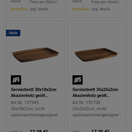
Stück
Stück
Preis pro Stück |
Preis pro Stück |
Bestellbar
zzgl. MwSt.
Bestellbar
zzgl. MwSt.
Serie
Servierbrett 30x18x2cm
Servierbrett 35x25x2cm
Akazienholz geölt
Akazienholz geölt
VELVET
VELVET
Art.Nr. 157943
Art.Nr. 151708
30x18x2cm, nicht
35x25x2cm, nicht
spülmaschinengeeignet
spülmaschinengeeignet
12,38 €*
17,25 €*