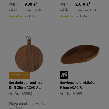
9,00 €*
20,10 €*
VPE: 1
VPE: 1
Stück
Stück
Preis pro Stück |
Preis pro Stück |
Bestellbar
zzgl. MwSt.
Bestellbar
zzgl. MwSt.
Servierbrett rund mit
Servierschale 16,5x9cm
Griff 35cm ACACIA
H2cm ACACIA
Akazie
Art.Nr. 169892
Art.Nr. 167986
...
...
Playground eine Marke
von BHS