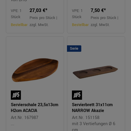
27,03 €*
7,50 €*
VPE: 1
VPE: 1
Stück
Stück
Preis pro Stück |
Preis pro Stück |
Bestellbar
zzgl. MwSt.
Bestellbar
zzgl. MwSt.
Serie
Servierschale 23,5x13cm
Servierbrett 31x11cm
H2cm ACACIA
NARROW Akazie
Art.Nr. 167987
Art.Nr. 151158
...
mit 3 Vertiefungen Ø 6
cm, ...