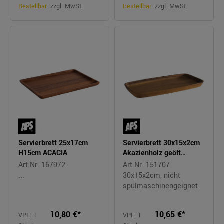
Bestellbar
zzgl. MwSt.
Bestellbar
zzgl. MwSt.
Servierbrett 25x17cm
Servierbrett 30x15x2cm
H15cm ACACIA
Akazienholz geölt
VELVET
Art.Nr. 167972
Art.Nr. 151707
...
30x15x2cm, nicht
spülmaschinengeignet
10,80 €*
10,65 €*
VPE: 1
VPE: 1