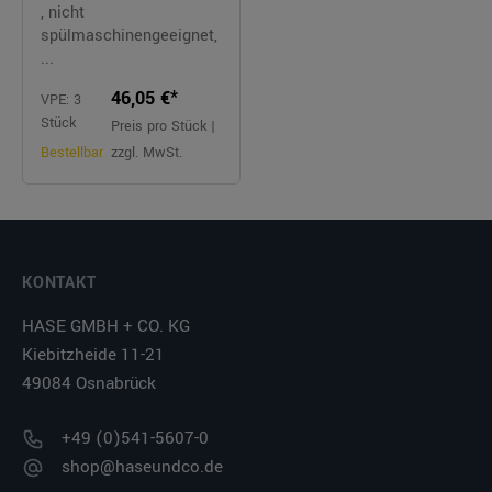
, nicht
spülmaschinengeeignet,
...
46,05 €*
VPE: 3
Stück
Preis pro Stück |
Bestellbar
zzgl. MwSt.
KONTAKT
HASE GMBH + CO. KG
Kiebitzheide 11-21
49084 Osnabrück
+49 (0)541-5607-0
shop@haseundco.de