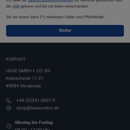
Ich habe die
Datenschutzbestimmungen
zur Kenntnis genommen und
die
AGB
gelesen und bin mit ihnen einverstanden.
Die mit einem Stern (*) markierten Felder sind Pflichtfelder.
Weiter
KONTAKT
HASE GMBH + CO. KG
Kiebitzheide 11-21
49084 Osnabrück
+49 (0)541-5607-0
shop@haseundco.de
Montag bis Freitag