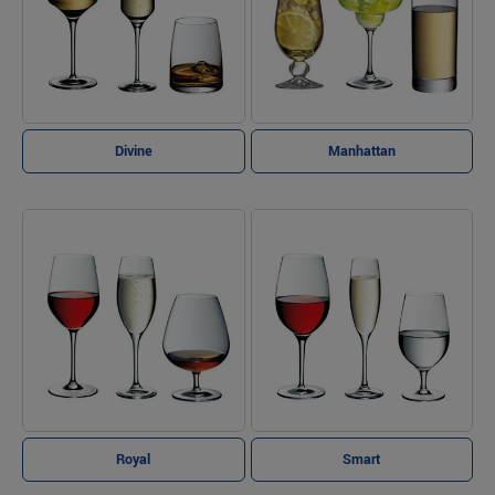
Divine
Manhattan
Royal
Smart