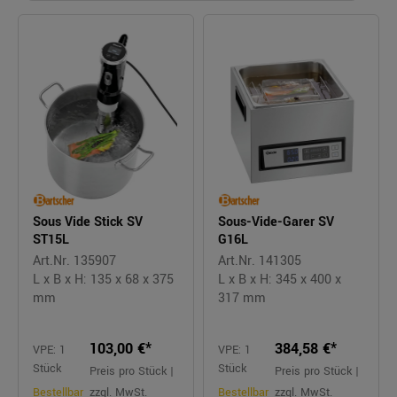
Sous Vide Stick SV
Sous-Vide-Garer SV
ST15L
G16L
Art.Nr. 135907
Art.Nr. 141305
L x B x H: 135 x 68 x 375
L x B x H: 345 x 400 x
mm
317 mm
103,00 €*
384,58 €*
VPE: 1
VPE: 1
Stück
Stück
Preis pro Stück |
Preis pro Stück |
Bestellbar
zzgl. MwSt.
Bestellbar
zzgl. MwSt.