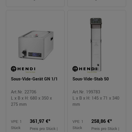
Sous-Vide-Gerät GN 1/1
Sous-Vide-Stab 50
Art.Nr. 22706
Art.Nr. 199783
L x B x H: 680 x 350 x
L x B x H: 145 x 71 x 340
275 mm
mm
361,97 €*
258,86 €*
VPE: 1
VPE: 1
Stück
Stück
Preis pro Stück |
Preis pro Stück |