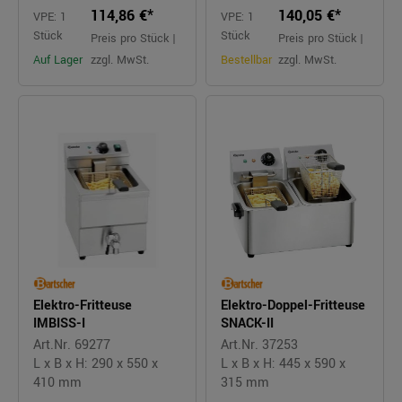
114,86 €*
140,05 €*
VPE: 1
VPE: 1
Stück
Stück
Preis pro Stück |
Preis pro Stück |
Auf Lager
zzgl. MwSt.
Bestellbar
zzgl. MwSt.
Elektro-Fritteuse
Elektro-Doppel-Fritteuse
IMBISS-I
SNACK-II
Art.Nr. 69277
Art.Nr. 37253
L x B x H: 290 x 550 x
L x B x H: 445 x 590 x
410 mm
315 mm