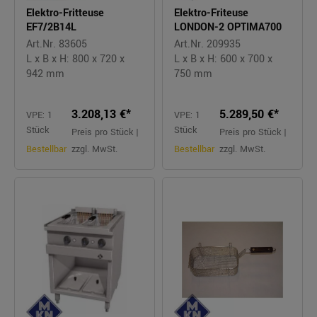
Elektro-Fritteuse
Elektro-Friteuse
EF7/2B14L
LONDON-2 OPTIMA700
Art.Nr. 83605
Art.Nr. 209935
L x B x H: 800 x 720 x
L x B x H: 600 x 700 x
942 mm
750 mm
3.208,13 €*
5.289,50 €*
VPE: 1
VPE: 1
Stück
Stück
Preis pro Stück |
Preis pro Stück |
Bestellbar
zzgl. MwSt.
Bestellbar
zzgl. MwSt.