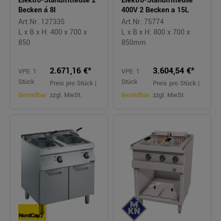
Elektro-Standfritteuse 2
Elektro-Standfritteuse
Becken á 8l
400V 2 Becken a 15L
Art.Nr. 127335
Art.Nr. 75774
L x B x H: 400 x 700 x
L x B x H: 800 x 700 x
850
850mm
2.671,16 €*
3.604,54 €*
VPE: 1
VPE: 1
Stück
Stück
Preis pro Stück |
Preis pro Stück |
Bestellbar
zzgl. MwSt.
Bestellbar
zzgl. MwSt.