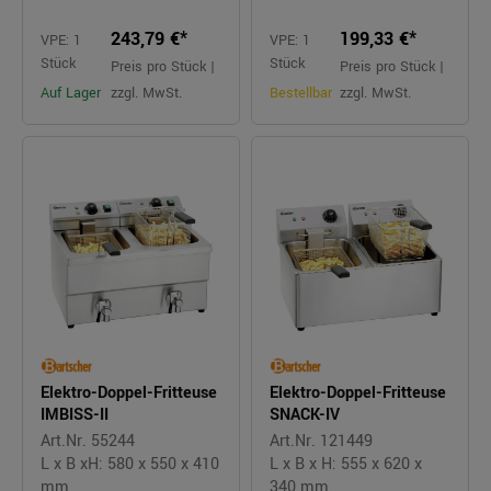
243,79 €*
199,33 €*
VPE: 1
VPE: 1
Stück
Stück
Preis pro Stück |
Preis pro Stück |
Auf Lager
zzgl. MwSt.
Bestellbar
zzgl. MwSt.
Elektro-Doppel-Fritteuse
Elektro-Doppel-Fritteuse
IMBISS-II
SNACK-IV
Art.Nr. 55244
Art.Nr. 121449
L x B xH: 580 x 550 x 410
L x B x H: 555 x 620 x
mm
340 mm