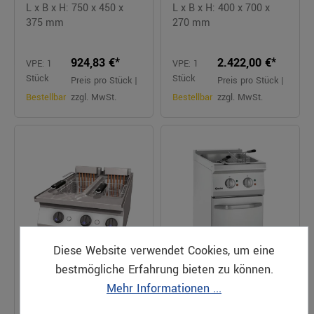
L x B x H: 750 x 450 x
L x B x H: 400 x 700 x
375 mm
270 mm
924,83 €*
2.422,00 €*
VPE: 1
VPE: 1
Stück
Stück
Preis pro Stück |
Preis pro Stück |
Bestellbar
zzgl. MwSt.
Bestellbar
zzgl. MwSt.
Diese Website verwendet Cookies, um eine
bestmögliche Erfahrung bieten zu können.
Mehr Informationen ...
Elektro-Friteuse
Elektro-Standfritteuse 2
LONDON II Counter SL
Becken a 9l