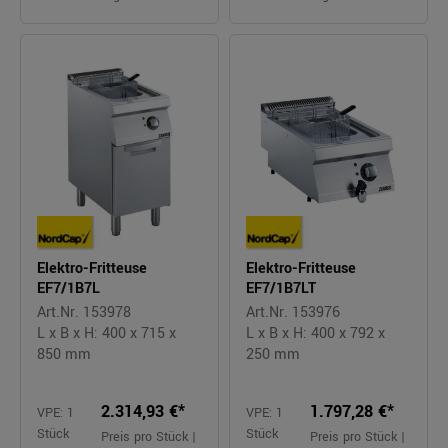
Elektro-Fritteuse
Elektro-Fritteuse
EF7/1B7L
EF7/1B7LT
Art.Nr. 153978
Art.Nr. 153976
L x B x H: 400 x 715 x
L x B x H: 400 x 792 x
850 mm
250 mm
2.314,93 €*
1.797,28 €*
VPE: 1
VPE: 1
Stück
Stück
Preis pro Stück |
Preis pro Stück |