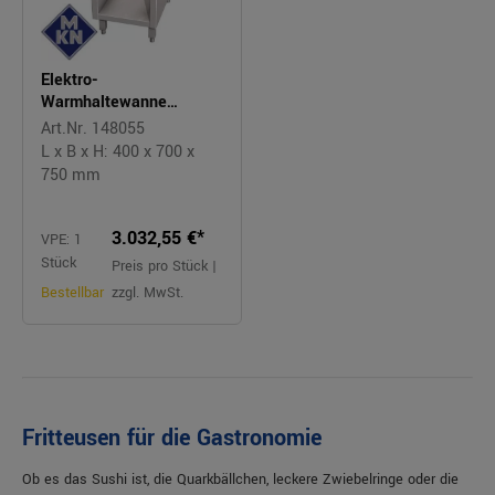
Elektro-
Warmhaltewanne
OPTIMA 700
Art.Nr. 148055
L x B x H: 400 x 700 x
750 mm
3.032,55 €*
VPE: 1
Stück
Preis pro Stück |
Bestellbar
zzgl. MwSt.
Fritteusen für die Gastronomie
Ob es das Sushi ist, die Quarkbällchen, leckere Zwiebelringe oder die