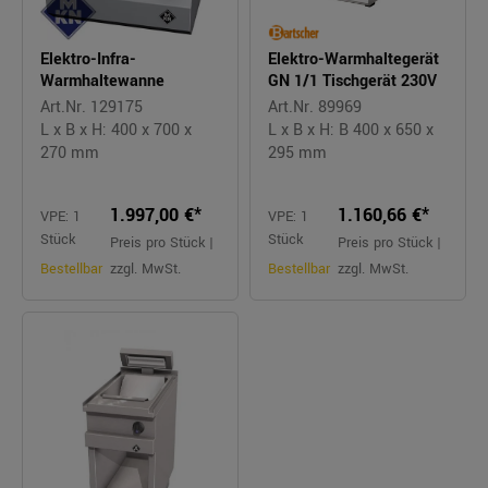
Elektro-Infra-
Elektro-Warmhaltegerät
Warmhaltewanne
GN 1/1 Tischgerät 230V
Art.Nr. 129175
Art.Nr. 89969
L x B x H: 400 x 700 x
L x B x H: B 400 x 650 x
270 mm
295 mm
1.997,00 €*
1.160,66 €*
VPE: 1
VPE: 1
Stück
Stück
Preis pro Stück |
Preis pro Stück |
Bestellbar
zzgl. MwSt.
Bestellbar
zzgl. MwSt.