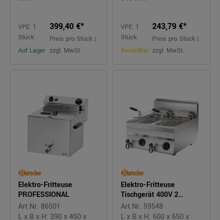
399,40 €*
243,79 €*
VPE: 1
VPE: 1
Stück
Stück
Preis pro Stück |
Preis pro Stück |
Auf Lager
zzgl. MwSt.
Bestellbar
zzgl. MwSt.
Elektro-Fritteuse
Elektro-Fritteuse
PROFESSIONAL
Tischgerät 400V 2
Becken á 10l
Art.Nr. 86501
Art.Nr. 59548
L x B x H: 390 x 450 x
L x B x H: 600 x 650 x