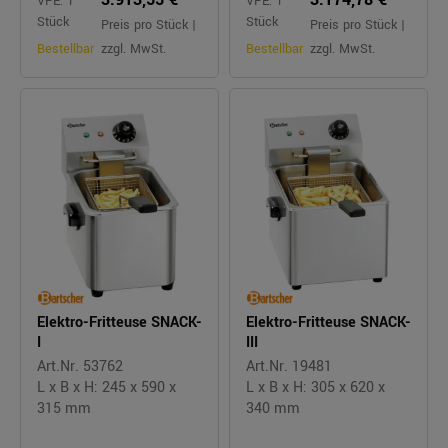
VPE: 1
VPE: 1
Stück
Stück
Preis pro Stück |
Preis pro Stück |
Bestellbar
zzgl. MwSt.
Bestellbar
zzgl. MwSt.
Elektro-Fritteuse SNACK-
Elektro-Fritteuse SNACK-
I
III
Art.Nr. 53762
Art.Nr. 19481
L x B x H: 245 x 590 x
L x B x H: 305 x 620 x
315 mm
340 mm