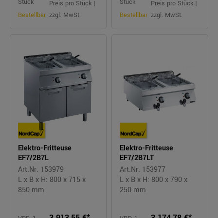
Stück
Stück
Preis pro Stück |
Preis pro Stück |
Bestellbar
zzgl. MwSt.
Bestellbar
zzgl. MwSt.
Elektro-Fritteuse
Elektro-Fritteuse
EF7/2B7L
EF7/2B7LT
Art.Nr. 153979
Art.Nr. 153977
L x B x H: 800 x 715 x
L x B x H: 800 x 790 x
850 mm
250 mm
3.913,55 €*
3.174,78 €*