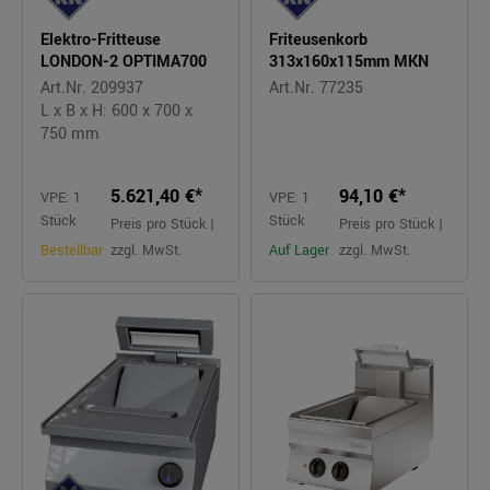
Elektro-Fritteuse
Friteusenkorb
LONDON-2 OPTIMA700
313x160x115mm MKN
Art.Nr. 209937
Art.Nr. 77235
L x B x H: 600 x 700 x
750 mm
5.621,40 €*
94,10 €*
VPE: 1
VPE: 1
Stück
Stück
Preis pro Stück |
Preis pro Stück |
Bestellbar
zzgl. MwSt.
Auf Lager
zzgl. MwSt.