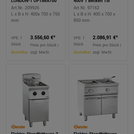
LONDON-1 OPTIMA700
400V 1 Becken 15l
Art.Nr. 209926
Art.Nr. 97162
L x B x H: 400x 700 x 750
L x B x H: 400 x 700 x
mm
850 mm
3.556,60 €*
2.086,91 €*
VPE: 1
VPE: 1
Stück
Stück
Preis pro Stück |
Preis pro Stück |
Bestellbar
zzgl. MwSt.
Bestellbar
zzgl. MwSt.