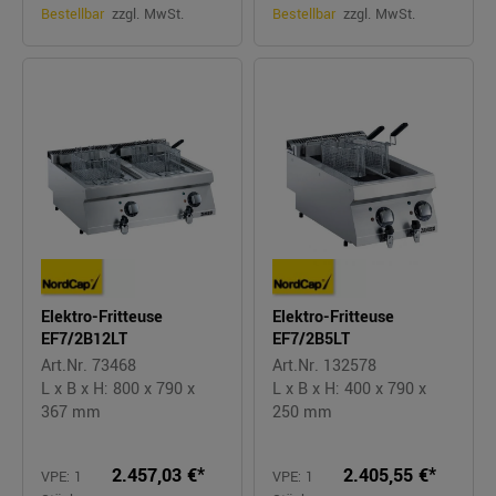
Bestellbar
zzgl. MwSt.
Bestellbar
zzgl. MwSt.
Elektro-Fritteuse
Elektro-Fritteuse
EF7/2B12LT
EF7/2B5LT
Art.Nr. 73468
Art.Nr. 132578
L x B x H: 800 x 790 x
L x B x H: 400 x 790 x
367 mm
250 mm
2.457,03 €*
2.405,55 €*
VPE: 1
VPE: 1