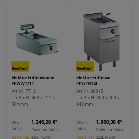
Elektro-Frittenwanne
Elektro-Fritteuse
EFW7/1/1T
EF7/1B14L
Art.Nr. 77121
Art.Nr. 98815
L x B x H: 400 x 727 x
L x B x H: 400 x 700 x
504 mm
942 mm
1.246,28 €*
1.968,38 €*
VPE: 1
VPE: 1
Stück
Stück
Preis pro Stück |
Preis pro Stück |
Bestellbar
zzgl. MwSt.
Bestellbar
zzgl. MwSt.