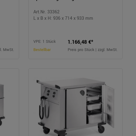
Art.Nr. 33362
L x B x H: 936 x 714 x 933 mm
1.166,48 €*
VPE: 1 Stück
gl. MwSt.
Bestellbar
Preis pro Stück | zzgl. MwSt.