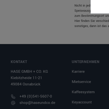
Nicht in jedem Bereich 
Speiseausgabenwagen lö
zum Bestimmungsort und 
Hier finden Sie verschi
sonstiges, dann ist das 
KONTAKT
UNTERNEHMEN
HASE GMBH + CO. KG
Karriere
Kiebitzheide 11-21
Mietservice
49084 Osnabrück
Kaffeesystem
+49 (0)541-5607-0
Keyaccount
shop@haseundco.de