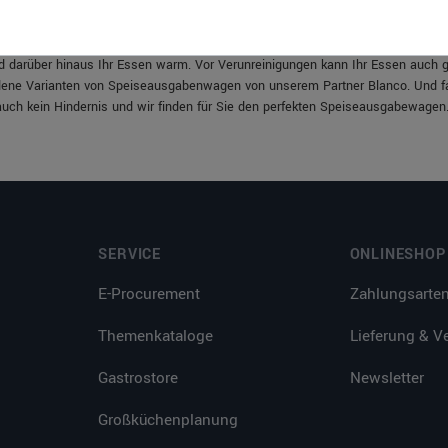
kommt der Gast zum Essen, sondern das Essen muss auch mal zum Gast, wie z
st mehrere Probleme gleichzeitig. Zum einen brauchen Sie sich keine Sorge
darüber hinaus Ihr Essen warm. Vor Verunreinigungen kann Ihr Essen auch g
edene Varianten von Speiseausgabenwagen von unserem Partner Blanco. Und fal
auch kein Hindernis und wir finden für Sie den perfekten Speiseausgabewagen
SERVICE
ONLINESHOP
E-Procurement
Zahlungsarte
Themenkataloge
Lieferung & V
Gastrostore
Newsletter
Großküchenplanung