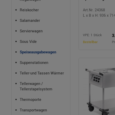
Reiskocher
Art.Nr. 24368
L x B x H: 936 x 7
Salamander
Servierwagen
3
VPE: 1 Stück
Sous Vide
Bestellbar
Pr
Speiseausgabewagen
Suppenstationen
Teller-und Tassen Wärmer
Tellerwagen /
Tellerstapelsystem
Thermoporte
Transportwagen