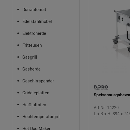
Dörrautomat
Edelstahlmöbel
Elektroherde
Fritteusen
Gasgrill
Gasherde
Geschirrspender
Griddleplatten
Speisenausgabew
Heißluftofen
Art.Nr. 14220
L x B x H: 894 x 7
Hochtemperaturgrill
Hot Dog Maker