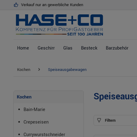
Verkauf nur an gewerbliche Kunden
springen
Zur Hauptnavigation springen
Home
Geschirr
Glas
Besteck
Barzubehör
Kochen
Speiseausgabewagen
Speiseaus
Kochen
Bain-Marie
Filtern
Crepeseisen
Currywurstschneider