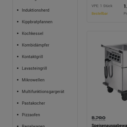
1
VPE: 1 Stück
Induktionsherd
Bestellbar
Pr
Kippbratpfannen
Kochkessel
Kombidämpfer
Kontaktgrill
Lavasteingrill
Mikrowellen
Multifunktionsgargerät
Pastakocher
Pizzaofen
Speisenausgabew
Regalwagen