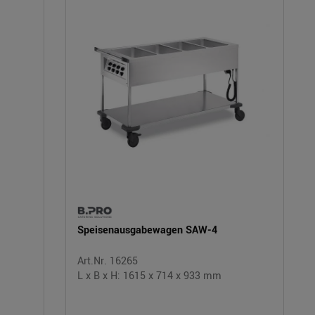
Speisenausgabewagen SAW-4
Art.Nr. 16265
L x B x H: 1615 x 714 x 933 mm