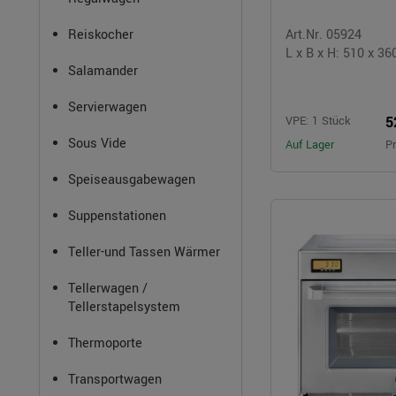
Reiskocher
Art.Nr. 05924
L x B x H: 510 x 3
Salamander
Servierwagen
5
VPE: 1 Stück
Sous Vide
Auf Lager
Pr
Speiseausgabewagen
Suppenstationen
Teller-und Tassen Wärmer
Tellerwagen /
Tellerstapelsystem
Thermoporte
Transportwagen