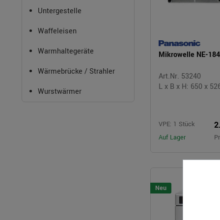
Untergestelle
Waffeleisen
Warmhaltegeräte
Mikrowelle NE-18
Wärmebrücke / Strahler
Art.Nr. 53240
L x B x H: 650 x 5
Wurstwärmer
2
VPE: 1 Stück
Auf Lager
Pr
Neu