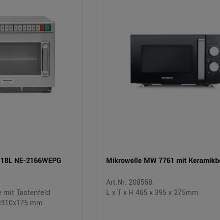
 18L NE-2166WEPG
Mikrowelle MW 7761 mit Keramik
Art.Nr. 208568
 mit Tastenfeld
L x T x H 465 x 395 x 275mm
0x310x175 mm