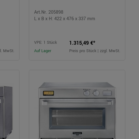
Art.Nr. 205898
L x B x H: 422 x 476 x 337 mm
1.315,49 €*
VPE: 1 Stück
gl. MwSt.
Auf Lager
Preis pro Stück | zzgl. MwSt.