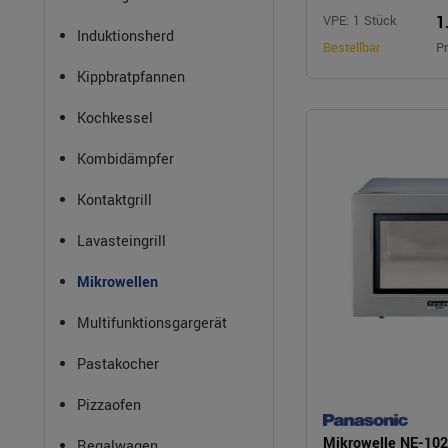
1
VPE: 1 Stück
Induktionsherd
Bestellbar
Pr
Kippbratpfannen
Kochkessel
Kombidämpfer
Kontaktgrill
Lavasteingrill
Mikrowellen
Multifunktionsgargerät
Pastakocher
Pizzaofen
Mikrowelle NE-10
Regalwagen