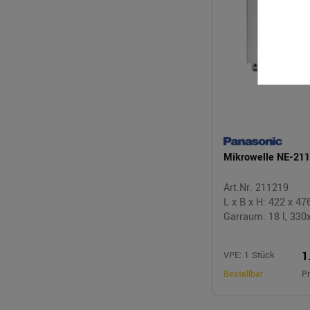
Mikrowelle NE-2
Art.Nr. 211219
L x B x H: 422 x 4
Garraum: 18 l, 33
1
VPE: 1 Stück
Bestellbar
Pr