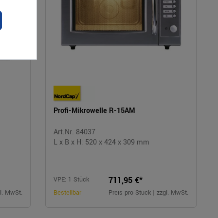
Profi-Mikrowelle R-15AM
Art.Nr. 84037
L x B x H: 520 x 424 x 309 mm
711,95 €*
VPE: 1 Stück
gl. MwSt.
Bestellbar
Preis pro Stück | zzgl. MwSt.