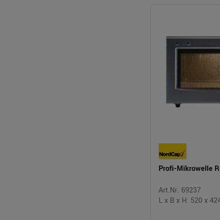
Profi-Mikrowelle 
Art.Nr. 69237
L x B x H: 520 x 4