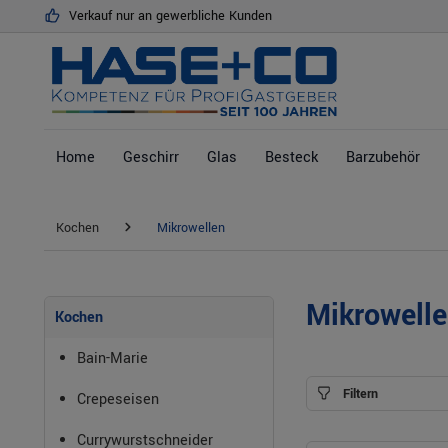
Verkauf nur an gewerbliche Kunden
springen
Zur Hauptnavigation springen
Home
Geschirr
Glas
Besteck
Barzubehör
Kochen
Mikrowellen
Mikrowell
Kochen
Bain-Marie
Filtern
Crepeseisen
Currywurstschneider