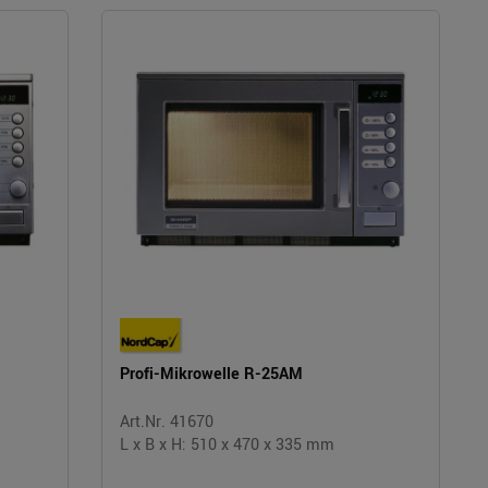
Profi-Mikrowelle R-25AM
Art.Nr. 41670
L x B x H: 510 x 470 x 335 mm