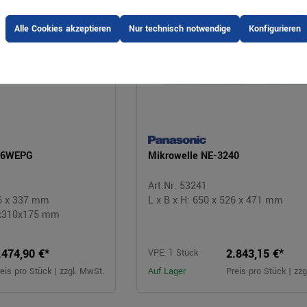
Alle Cookies akzeptieren
Nur technisch notwendige
Konfigurieren
116WEPG
Mikrowelle NE-3240
Art.Nr. 53241
76 x 337 mm
L x B x H: 650 x 526 x 471 mm
0x310x175 mm
.474,90 €*
2.843,15 €*
VPE: 1 Stück
eis pro Stück | zzgl. MwSt.
Auf Lager
Preis pro Stück | zz