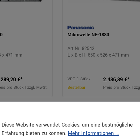
40
Mikrowelle NE-1880
Art.Nr. 82542
26 x 471 mm
L x B x H: 650 x 526 x 471 mm
.289,20 €*
2.436,39 €*
VPE: 1 Stück
eis pro Stück | zzgl. MwSt.
Bestellbar
Preis pro Stück | zz
Diese Website verwendet Cookies, um eine bestmögliche
Erfahrung bieten zu können.
Mehr Informationen ...