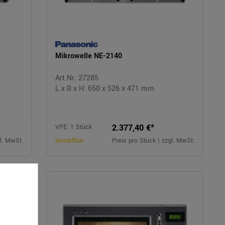
Mikrowelle NE-2140
Art.Nr. 27285
L x B x H: 650 x 526 x 471 mm
2.377,40 €*
VPE: 1 Stück
gl. MwSt.
Bestellbar
Preis pro Stück | zzgl. MwSt.