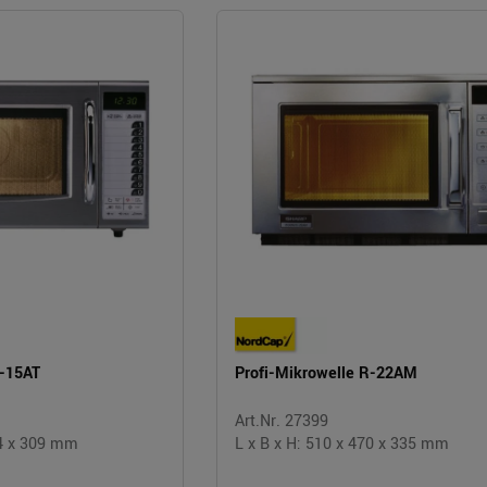
R-15AT
Profi-Mikrowelle R-22AM
Art.Nr. 27399
24 x 309 mm
L x B x H: 510 x 470 x 335 mm