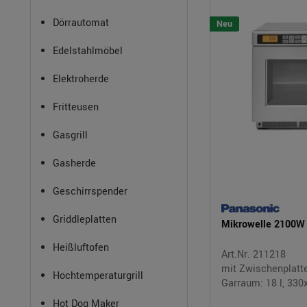
Dörrautomat
Neu
Edelstahlmöbel
Elektroherde
Fritteusen
Gasgrill
Gasherde
Geschirrspender
Griddleplatten
Mikrowelle 2100W
Heißluftofen
Art.Nr. 211218
mit Zwischenplatte
Hochtemperaturgrill
Garraum: 18 l, 33
Hot Dog Maker