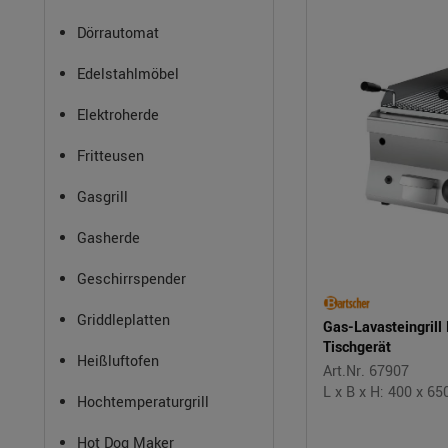
Dörrautomat
Edelstahlmöbel
Elektroherde
Fritteusen
Gasgrill
Gasherde
Geschirrspender
Griddleplatten
Gas-Lavasteingrill 
Tischgerät
Heißluftofen
Art.Nr. 67907
L x B x H: 400 x 6
Hochtemperaturgrill
Hot Dog Maker