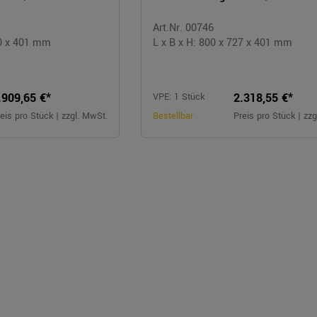
Art.Nr. 00746
30 x 401 mm
L x B x H: 800 x 727 x 401 mm
.909,65 €*
2.318,55 €*
VPE: 1 Stück
eis pro Stück | zzgl. MwSt.
Bestellbar
Preis pro Stück | zz