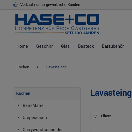
Verkauf nur an gewerbliche Kunden
springen
Zur Hauptnavigation springen
Home
Geschirr
Glas
Besteck
Barzubehör
Kochen
Lavasteingrill
Lavasteingr
Kochen
Bain-Marie
Filtern
Crepeseisen
Currywurstschneider