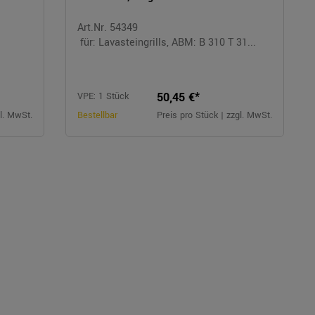
Art.Nr. 54349
für: Lavasteingrills, ABM: B 310 T 31...
50,45 €*
VPE: 1 Stück
gl. MwSt.
Bestellbar
Preis pro Stück | zzgl. MwSt.