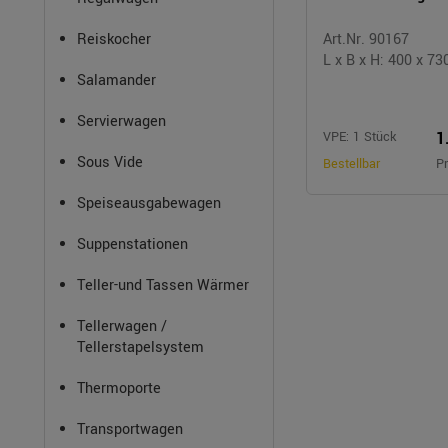
Reiskocher
Art.Nr. 90167
L x B x H: 400 x 7
Salamander
Servierwagen
1
VPE: 1 Stück
Sous Vide
Bestellbar
Pr
Speiseausgabewagen
Suppenstationen
Teller-und Tassen Wärmer
Tellerwagen /
Tellerstapelsystem
Thermoporte
Transportwagen