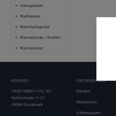
Untergestelle
Waffeleisen
Warmhaltegeräte
Wärmebrücke / Strahler
Wurstwärmer
KONTAKT
UNTERNEHMEN
HASE GMBH + CO. KG
Karriere
Kiebitzheide 11-21
Mietservice
49084 Osnabrück
Kaffeesystem