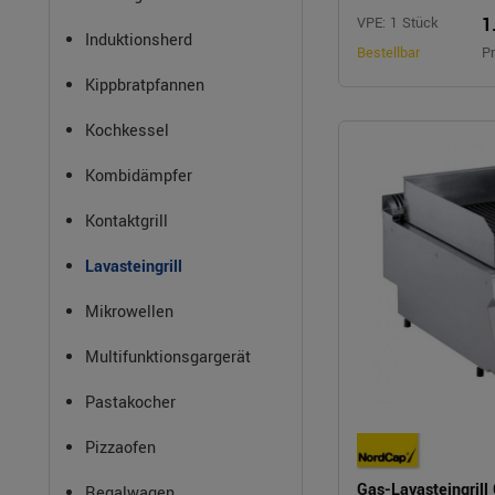
1
VPE: 1 Stück
Induktionsherd
Bestellbar
Pr
Kippbratpfannen
Kochkessel
Kombidämpfer
Kontaktgrill
Lavasteingrill
Mikrowellen
Multifunktionsgargerät
Pastakocher
Pizzaofen
Gas-Lavasteingril
Regalwagen