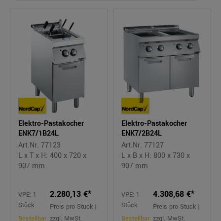
Elektro-Pastakocher
Elektro-Pastakocher
ENK7/1B24L
ENK7/2B24L
Art.Nr. 77123
Art.Nr. 77127
L x T x H: 400 x 720 x
L x B x H: 800 x 730 x
907 mm
907 mm
2.280,13 €*
4.308,68 €*
VPE: 1
VPE: 1
Stück
Stück
Preis pro Stück |
Preis pro Stück |
Bestellbar
zzgl. MwSt.
Bestellbar
zzgl. MwSt.