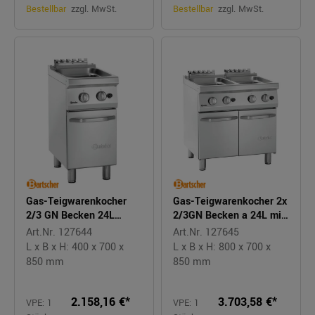
Bestellbar
zzgl. MwSt.
Bestellbar
zzgl. MwSt.
Gas-Teigwarenkocher
Gas-Teigwarenkocher 2x
2/3 GN Becken 24L
2/3GN Becken a 24L mit
Unterschrank
Unterschrank
Art.Nr. 127644
Art.Nr. 127645
L x B x H: 400 x 700 x
L x B x H: 800 x 700 x
850 mm
850 mm
2.158,16 €*
3.703,58 €*
VPE: 1
VPE: 1