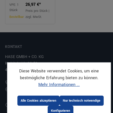
26,97 €*
VPE: 1
Stück
Preis pro Stück |
Bestellbar
zzgl. MwSt.
KONTAKT
HASE GMBH + CO. KG
Kiebitzheide 11-21
49084 Osnabrück
Diese Website verwendet Cookies, um eine
bestmögliche Erfahrung bieten zu können.
+49 (0)541-5607-0
Mehr Informationen ...
shop@haseundco.de
Alle Cookies akzeptieren
Nur technisch notwendige
Montag bis Freitag
08:00 - 17:00 Uhr
Konfigurieren