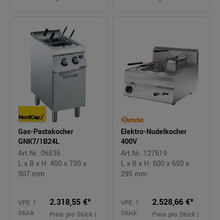
Gas-Pastakocher
Elektro-Nudelkocher
GNK7/1B24L
400V
Art.Nr. 06536
Art.Nr. 127619
L x B x H: 400 x 730 x
L x B x H: 600 x 650 x
907 mm
295 mm
2.318,55 €*
2.528,66 €*
VPE: 1
VPE: 1
Stück
Stück
Preis pro Stück |
Preis pro Stück |