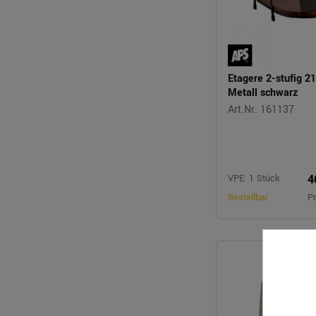
Etagere 2-stufig 2
Metall schwarz
Art.Nr. 161137
4
VPE: 1 Stück
Bestellbar
Pr