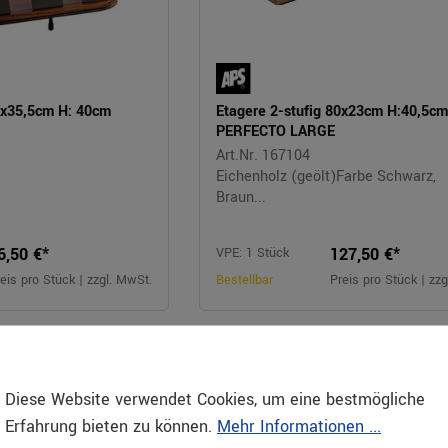
1x35,5cm H: 40cm
Etagere 2-stufig 80x23cm H:40,5c
PERFECTO LARGE
Art.Nr. 167104
Eichenholz (geölt)Farbe Schwarz,
Braun...
6,50 €*
127,50 €*
VPE: 1 Stück
eis pro Stück | zzgl. MwSt.
Bestellbar
Preis pro Stück | zz
Diese Website verwendet Cookies, um eine bestmögliche
Erfahrung bieten zu können.
Mehr Informationen ...