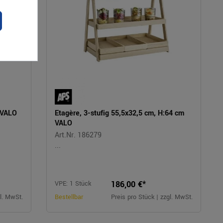
m VALO
Etagère, 3-stufig 55,5x32,5 cm, H:64 cm
VALO
Art.Nr. 186279
...
186,00 €*
VPE: 1 Stück
gl. MwSt.
Bestellbar
Preis pro Stück | zzgl. MwSt.