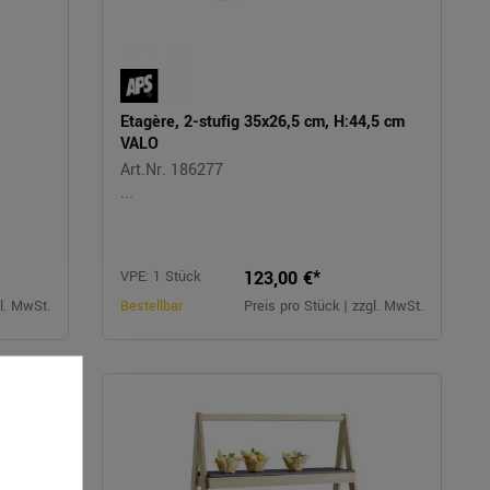
m
Etagère, 2-stufig 35x26,5 cm, H:44,5 cm
VALO
Art.Nr. 186277
...
123,00 €*
VPE: 1 Stück
gl. MwSt.
Bestellbar
Preis pro Stück | zzgl. MwSt.