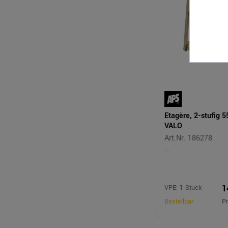
Etagère, 2-stufig 
VALO
Art.Nr. 186278
...
1
VPE: 1 Stück
Bestellbar
Pr