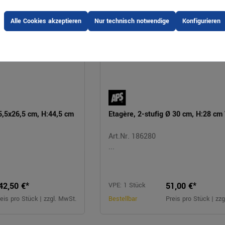
Alle Cookies akzeptieren
Nur technisch notwendige
Konfigurieren
55,5x26,5 cm, H:44,5 cm
Etagère, 2-stufig Ø 30 cm, H:28 c
Art.Nr. 186280
...
42,50 €*
51,00 €*
VPE: 1 Stück
eis pro Stück | zzgl. MwSt.
Bestellbar
Preis pro Stück | zz