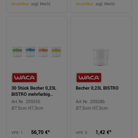
Bestellbar
zzgl. MwSt.
Bestellbar
zzgl. MwSt.
30 Stück Becher 0,23L
Becher 0,23L BISTRO
BISTRO mehrfarbig
stapelbar
Art.Nr. 209355
Art.Nr. 209286
Ø7,5cm H7,3cm
Ø7,5cm H7,3cm
56,70 €*
1,42 €*
VPE: 1
VPE: 5