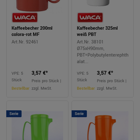
Kaffeebecher 200ml
Kaffeebecher 325ml
colora-rot MF
weiß PBT
Art.Nr. 92461
Art.Nr. 38101
Ø75xH90mm,
PBT=Polybutylenterephth
alat...
3,57 €*
3,57 €*
VPE: 5
VPE: 5
Stück
Stück
Preis pro Stück |
Preis pro Stück |
Bestellbar
zzgl. MwSt.
Bestellbar
zzgl. MwSt.
Serie
Serie