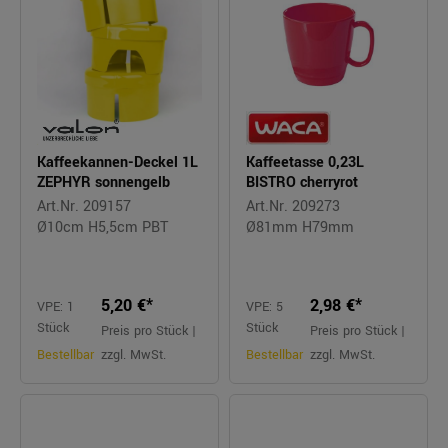
Kaffeekannen-Deckel 1L
Kaffeetasse 0,23L
ZEPHYR sonnengelb
BISTRO cherryrot
Art.Nr. 209157
Art.Nr. 209273
Ø10cm H5,5cm PBT
Ø81mm H79mm
5,20 €*
2,98 €*
VPE: 1
VPE: 5
Stück
Stück
Preis pro Stück |
Preis pro Stück |
Bestellbar
zzgl. MwSt.
Bestellbar
zzgl. MwSt.