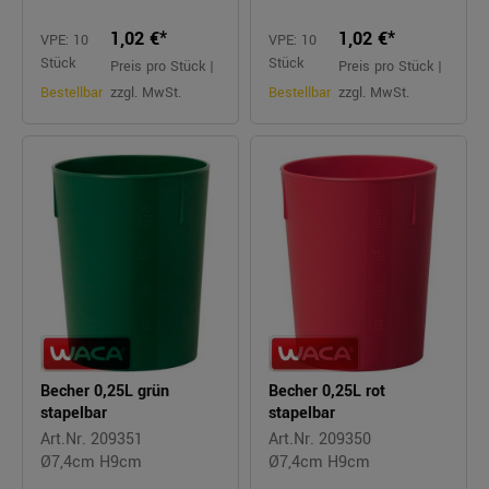
1,02 €*
1,02 €*
VPE: 10
VPE: 10
Stück
Stück
Preis pro Stück |
Preis pro Stück |
Bestellbar
zzgl. MwSt.
Bestellbar
zzgl. MwSt.
Becher 0,25L grün
Becher 0,25L rot
stapelbar
stapelbar
Art.Nr. 209351
Art.Nr. 209350
Ø7,4cm H9cm
Ø7,4cm H9cm