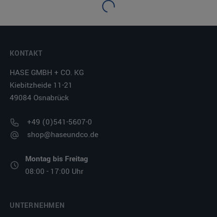
Kaffeetasse 0,23L
Kaffeetasse 0,23L
COLORA rot
DAVOS weiß
Art.Nr. 209272
Art.Nr. 209271
Ø8,1cm H7,9cm
Ø8,1cm H7,9cm
2,98 €*
2,98 €*
VPE: 5
VPE: 5
Stück
Stück
Preis pro Stück |
Preis pro Stück |
Bestellbar
zzgl. MwSt.
Bestellbar
zzgl. MwSt.