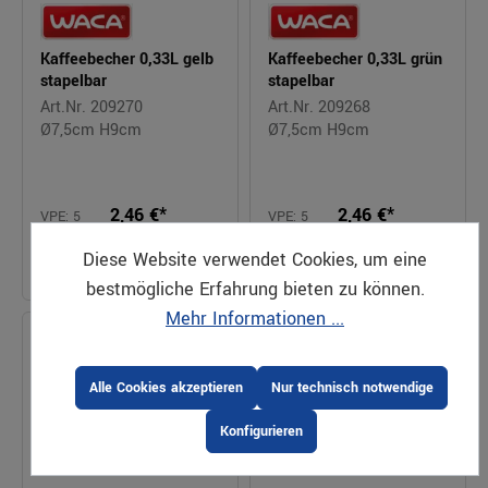
Kaffeebecher 0,33L gelb
Kaffeebecher 0,33L grün
stapelbar
stapelbar
Art.Nr. 209270
Art.Nr. 209268
Ø7,5cm H9cm
Ø7,5cm H9cm
2,46 €*
2,46 €*
VPE: 5
VPE: 5
Stück
Stück
Preis pro Stück |
Preis pro Stück |
Diese Website verwendet Cookies, um eine
Bestellbar
zzgl. MwSt.
Bestellbar
zzgl. MwSt.
bestmögliche Erfahrung bieten zu können.
Mehr Informationen ...
Alle Cookies akzeptieren
Nur technisch notwendige
Konfigurieren