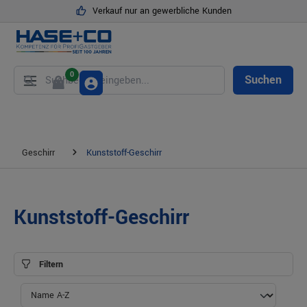
Verkauf nur an gewerbliche Kunden
alt springen
0
Suchen
Geschirr
Kunststoff-Geschirr
Kunststoff-Geschirr
Filtern