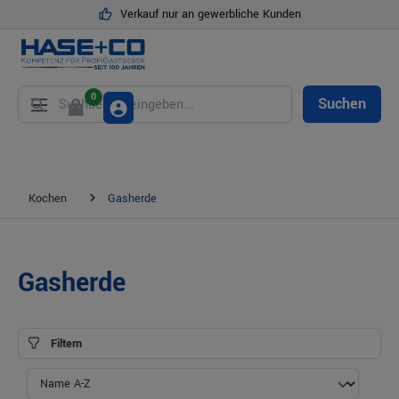
Verkauf nur an gewerbliche Kunden
alt springen
0
Suchen
Kochen
Gasherde
Gasherde
Filtern