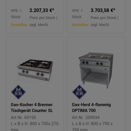
2.207,33 €*
3.703,58 €*
VPE: 1
VPE: 1
Stück
Stück
Preis pro Stück |
Preis pro Stück |
Bestellbar
zzgl. MwSt.
Bestellbar
zzgl. MwSt.
Gas-Kocher 4 Brenner
Gas-Herd 4-flammig
Tischgerät Counter SL
OPTIMA 700
Art.Nr. 60195
Art.Nr. 209934
L x B x H: 800 x 700x 270
L x B x H: 800 x 700 x
mm
750 mm