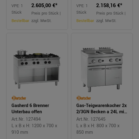
2.605,00 €*
2.158,16 €*
VPE: 1
VPE: 1
Stück
Stück
Preis pro Stück |
Preis pro Stück |
Bestellbar
zzgl. MwSt.
Bestellbar
zzgl. MwSt.
Gasherd 6 Brenner
Gas-Teigwarenkocher 2x
Unterbau offen
2/3GN Becken a 24L mit
Unterschrank
Art.Nr. 127494
Art.Nr. 127645
L x B x H: 1200 x 700 x
L x B x H: 800 x 700 x
910 mm
850 mm