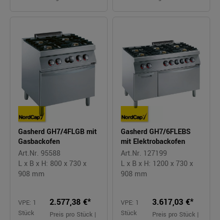
Gasherd GH7/4FLGB mit
Gasherd GH7/6FLEBS
Gasbackofen
mit Elektrobackofen
Art.Nr. 95588
Art.Nr. 127199
L x B x H: 800 x 730 x
L x B x H: 1200 x 730 x
908 mm
908 mm
2.577,38 €*
3.617,03 €*
VPE: 1
VPE: 1
Stück
Stück
Preis pro Stück |
Preis pro Stück |