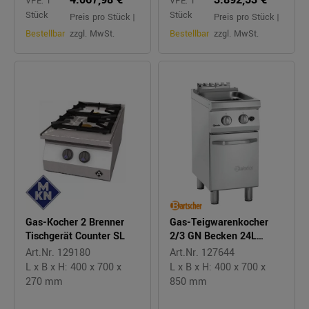
VPE: 1
VPE: 1
Stück
Stück
Preis pro Stück |
Preis pro Stück |
Bestellbar
zzgl. MwSt.
Bestellbar
zzgl. MwSt.
Gas-Kocher 2 Brenner
Gas-Teigwarenkocher
Tischgerät Counter SL
2/3 GN Becken 24L
Unterschrank
Art.Nr. 129180
Art.Nr. 127644
L x B x H: 400 x 700 x
L x B x H: 400 x 700 x
270 mm
850 mm