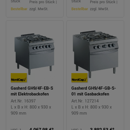
Stück
Stück
Preis pro Stück |
Preis pro Stück |
Bestellbar
zzgl. MwSt.
Bestellbar
zzgl. MwSt.
Gasherd GH9/4F-EB-S
Gasherd GH9/4F-GB-S-
mit Elektrobackofen
01 mit Gasbackofen
Art.Nr. 16397
Art.Nr. 127214
L x B x H: 800 x 930 x
L x B x H: 800 x 930 x
909 mm
909 mm
4.067,98 €*
3.892,53 €*