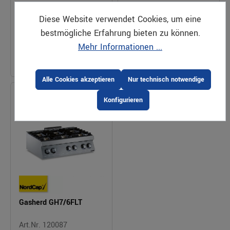
309 mm
332 mm
Diese Website verwendet Cookies, um eine
bestmögliche Erfahrung bieten zu können.
963,53 €*
1.420,28 €*
VPE: 1
VPE: 1
Mehr Informationen ...
Stück
Stück
Preis pro Stück |
Preis pro Stück |
Bestellbar
zzgl. MwSt.
Bestellbar
zzgl. MwSt.
Alle Cookies akzeptieren
Nur technisch notwendige
Konfigurieren
Gasherd GH7/6FLT
Art.Nr. 120087