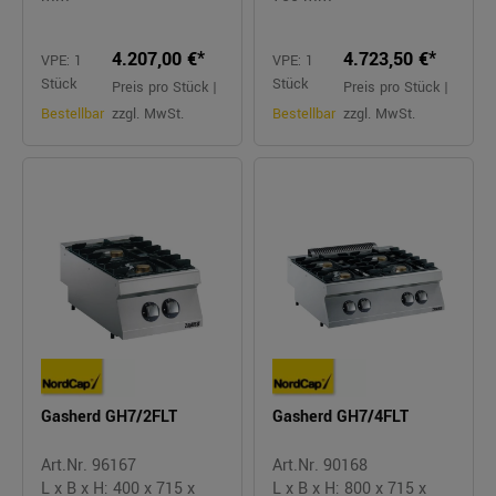
4.207,00 €*
4.723,50 €*
VPE: 1
VPE: 1
Stück
Stück
Preis pro Stück |
Preis pro Stück |
Bestellbar
zzgl. MwSt.
Bestellbar
zzgl. MwSt.
Gasherd GH7/2FLT
Gasherd GH7/4FLT
Art.Nr. 96167
Art.Nr. 90168
L x B x H: 400 x 715 x
L x B x H: 800 x 715 x