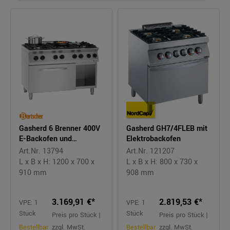
Gasherd 6 Brenner 400V
Gasherd GH7/4FLEB mit
E-Backofen und
Elektrobackofen
Unterschrank
Art.Nr. 13794
Art.Nr. 121207
L x B x H: 1200 x 700 x
L x B x H: 800 x 730 x
910 mm
908 mm
3.169,91 €*
2.819,53 €*
VPE: 1
VPE: 1
Stück
Stück
Preis pro Stück |
Preis pro Stück |
Bestellbar
zzgl. MwSt.
Bestellbar
zzgl. MwSt.