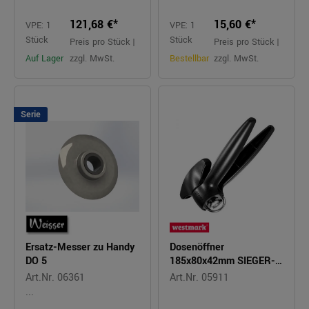
121,68 €*
15,60 €*
VPE: 1
VPE: 1
Stück
Stück
Preis pro Stück |
Preis pro Stück |
Auf Lager
zzgl. MwSt.
Bestellbar
zzgl. MwSt.
Serie
Ersatz-Messer zu Handy
Dosenöffner
DO 5
185x80x42mm SIEGER-
BRAVO schwarz
Art.Nr. 06361
Art.Nr. 05911
...