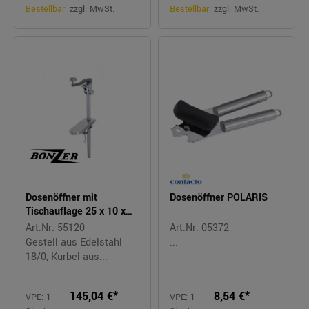
Bestellbar
zzgl. MwSt.
Bestellbar
zzgl. MwSt.
Dosenöffner mit
Dosenöffner POLARIS
Tischauflage 25 x 10 x
1,5 cm L: 75 cm
Art.Nr. 55120
Art.Nr. 05372
Gestell aus Edelstahl
...
18/0, Kurbel aus...
145,04 €*
8,54 €*
VPE: 1
VPE: 1