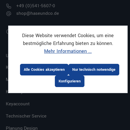
+49 (0)541-5607-0
shop@haseundco.de
Montag bis Freitag
Diese Website verwendet Cookies, um eine
08:00 - 17:00 Uhr
bestmögliche Erfahrung bieten zu können.
Mehr Informationen ...
UNTERNEHMEN
Karriere
Alle Cookies akzeptieren
Nur technisch notwendige
Mietservice
Konfigurieren
Kaffeesystem
Keyaccount
Technischer Service
Planung Design