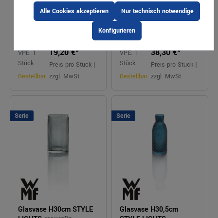
Art.Nr. 166648
Art.Nr. 166649
Alle Cookies akzeptieren
Nur technisch notwendige
...
...
Konfigurieren
19,20 €*
38,30 €*
VPE: 1
VPE: 1
Stück
Stück
Preis pro Stück |
Preis pro Stück |
Bestellbar
zzgl. MwSt.
Bestellbar
zzgl. MwSt.
Serie
Serie
Glasvase H30cm STYLE
Glasvase H30,5cm