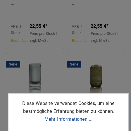
...
...
22,55 €*
22,55 €*
VPE: 1
VPE: 1
Stück
Stück
Preis pro Stück |
Preis pro Stück |
Bestellbar
zzgl. MwSt.
Bestellbar
zzgl. MwSt.
Serie
Serie
Diese Website verwendet Cookies, um eine
bestmögliche Erfahrung bieten zu können.
Mehr Informationen ...
Glasvase H20cm STYLE
Glasvase H25,5cm
LIGHTS graugrün
STYLE LIGHTS mossgrün