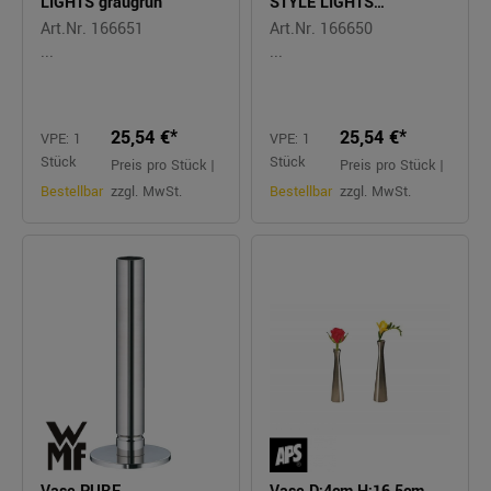
LIGHTS graugrün
STYLE LIGHTS
dunkelblau
Art.Nr. 166651
Art.Nr. 166650
...
...
25,54 €*
25,54 €*
VPE: 1
VPE: 1
Stück
Stück
Preis pro Stück |
Preis pro Stück |
Bestellbar
zzgl. MwSt.
Bestellbar
zzgl. MwSt.