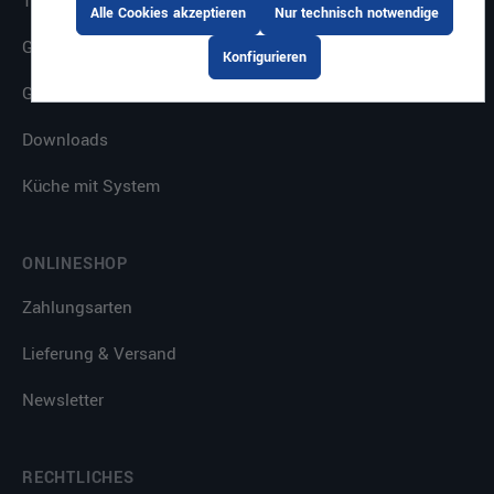
Themenkataloge
Alle Cookies akzeptieren
Nur technisch notwendige
Gastrostore
Konfigurieren
Großküchenplanung
Downloads
Küche mit System
ONLINESHOP
Zahlungsarten
Lieferung & Versand
Newsletter
RECHTLICHES