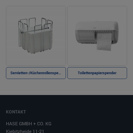
Servietten-/Küchenrollenspender
Toilettenpapierspender
KONTAKT
HASE GMBH + CO. KG
Kiebitzheide 11-21