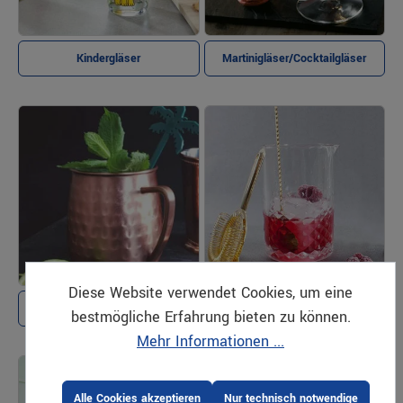
Kindergläser
Martinigläser/Cocktailgläser
Diese Website verwendet Cookies, um eine
Metallbecher
Mixinggläser/Rührgläser
bestmögliche Erfahrung bieten zu können.
Mehr Informationen ...
Alle Cookies akzeptieren
Nur technisch notwendige