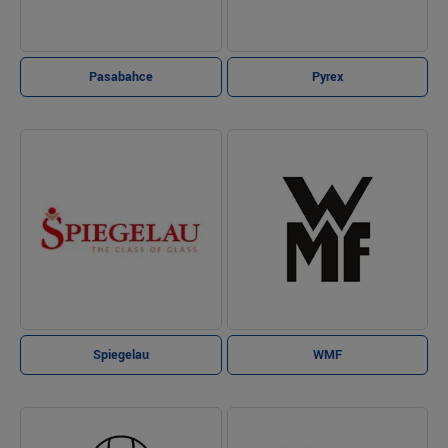
Pasabahce
Pyrex
Spiegelau
WMF