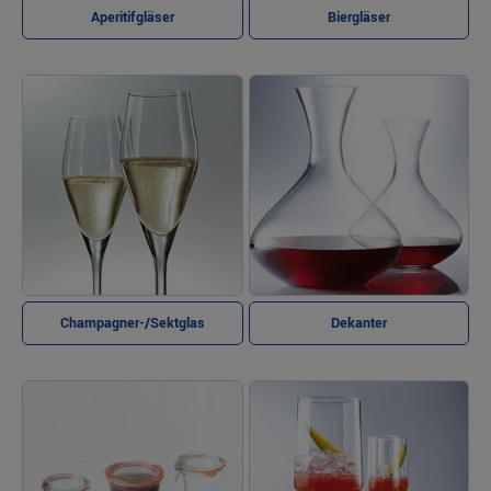
Aperitifgläser
Biergläser
Champagner-/Sektglas
Dekanter