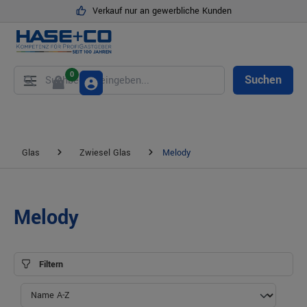
Verkauf nur an gewerbliche Kunden
alt springen
0
Suchen
Glas
Zwiesel Glas
Melody
Melody
Filtern